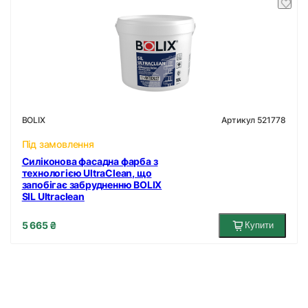
Артикул 521778
BOLIX
Під замовлення
Силіконова фасадна фарба з
технологією UltraClean, що
запобігає забрудненню BOLIX
SIL Ultraclean
5 665 ₴
Купити