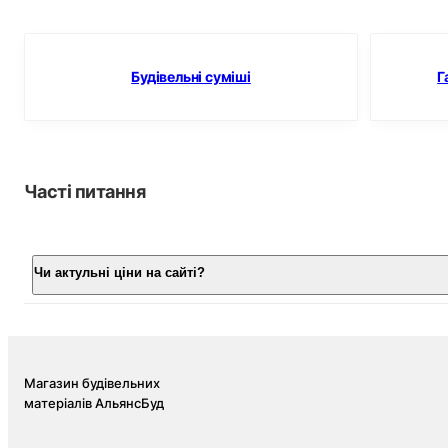
Будівельні суміші
Г
Часті питання
Чи актульні ціни на сайті?
Магазин будівельних
матеріалів АльянсБуд