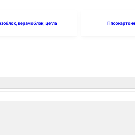
азоблок, керамоблок, цегла
Гіпсокартонн