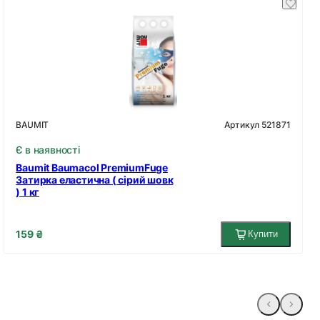
Артикул 521871
BAUMIT
Є в наявності
Baumit Baumacol PremiumFuge
Затирка еластична ( сірий шовк
) 1 кг
159 ₴
Купити