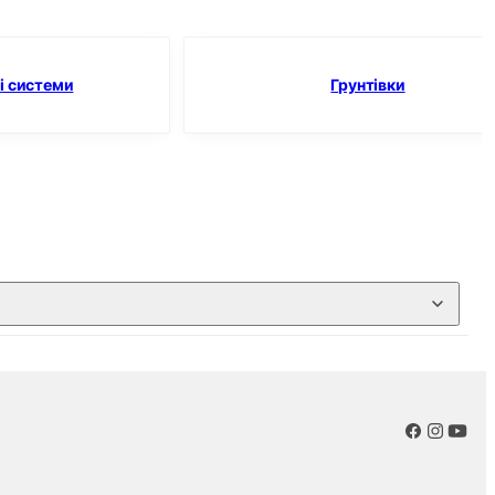
і системи
Грунтівки