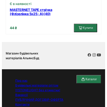
Є в наявності
MASTERNET TAPE стрічка
(Флізелінка 5х25- А)(40)
44 ₴
Купити
Магазин будівельних
матеріалів АльянсБуд
Каталог
Про нас
Будівельні матеріали оптом
!!!STONELIGHT без етикетки!
Вакансії
ПУБЛІЧНИЙ ДОГОВІР-ОФЕРТА
Контакти