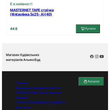
Є в наявності
MASTERNET TAPE стрічка
(Флізелінка 5х25- А)(40)
44 ₴
Купити
Магазин будівельних
матеріалів АльянсБуд
Каталог
Про нас
Будівельні матеріали оптом
!!!STONELIGHT без етикетки!
Вакансії
ПУБЛІЧНИЙ ДОГОВІР-ОФЕРТА
Контакти