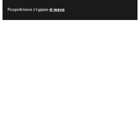
Розроблено студією
d-wave